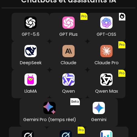
Pro
GPT-5.6
GPT Plus
GPT-OSS
Pro
DeepSeek
Claude
Claude Pro
Pro
LlaMA
Qwen
Qwen Max
Beta
Gemini Pro (temps réel)
Gemini
Pro