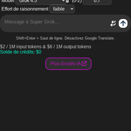
(0-2)
Model
Effort de raisonnement
Shift+Enter = Saut de ligne. Désactivez Google Translate.
$2 / 1M input tokens & $6 / 1M output tokens
Solde de crédits
: $
0
Plus d'outils IA
Qu'est-ce que Super Grok ?
Super Grok est optimisé pour une utilisation en entreprise,
excellent dans l'extraction de données, le codage et le résumé
de texte. Il offre une expertise avancée dans les domaines de
la finance, de la santé, du droit et des sciences.