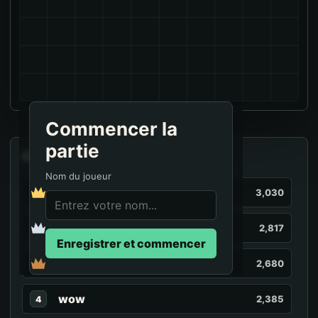
Commencer la
partie
Classement
Nom du joueur
navara
3,030
JPerere
2,817
Enregistrer et commencer
CreationOfHatred
2,680
wow
2,385
4