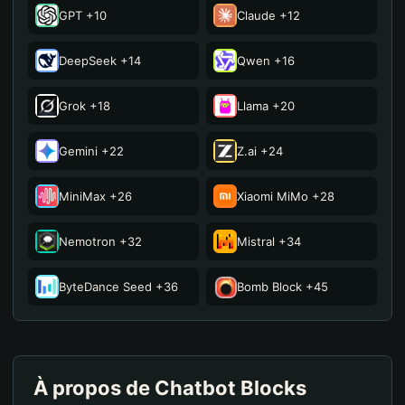
GPT +10
Claude +12
JPerere
2,075
14
DeepSeek +14
Qwen +16
hermosa isla
2,055
15
Grok +18
Llama +20
Perth
2,038
16
Gemini +22
Z.ai +24
のらねこ
2,037
17
MiniMax +26
Xiaomi MiMo +28
Triplea
2,033
18
Nemotron +32
Mistral +34
のらねこ
2,032
19
ByteDance Seed +36
Bomb Block +45
のらねこ
2,010
20
À propos de Chatbot Blocks