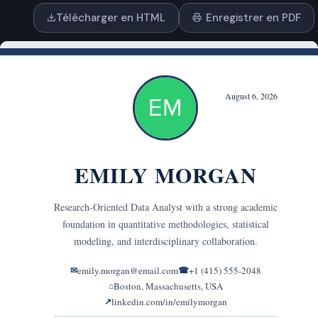
Télécharger en HTML
Enregistrer en PDF
Glisser-déposer ou
cliquez pour télécharger
PDF, DOCX, TXT
ou collez le texte
STYLE ET MISE EN FORME
Ton
Professionnel
Confiant
Enthousiaste
Formel
Amical
Conversationnel
Persuasif
Motivant
Exécutif
Corporate
Moderne
Créatif
Minimaliste
Chaleureux
Poli
Sincère
Ambitieux