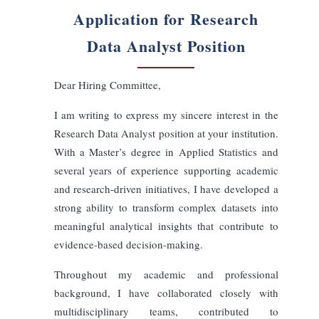
Axé sur les résultats
Orienté leadership
Technique
Académique
Startup
Consultatif
Narratif
Direct
Élégant
Longueur de la lettre
Courte
Moyenne
Longue
Langue de sortie