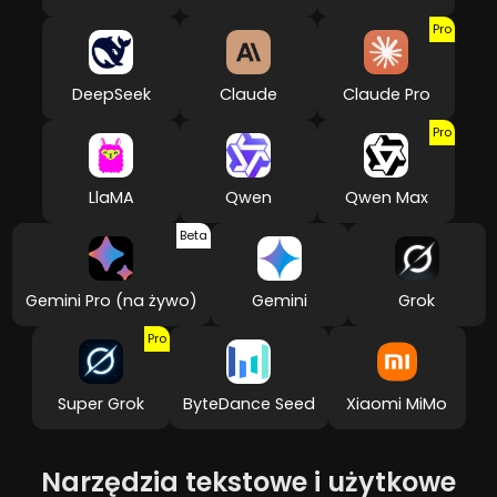
Pro
DeepSeek
Claude
Claude Pro
Pro
LlaMA
Qwen
Qwen Max
Beta
Gemini Pro (na żywo)
Gemini
Grok
Pro
Super Grok
ByteDance Seed
Xiaomi MiMo
Narzędzia tekstowe i użytkowe