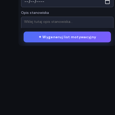
Opis stanowiska
✦
Wygeneruj list motywacyjny
RESUME / CV
Przeciągnij i upuść lub
kliknij, aby przesłać
PDF, DOCX, TXT
lub wklej tekst