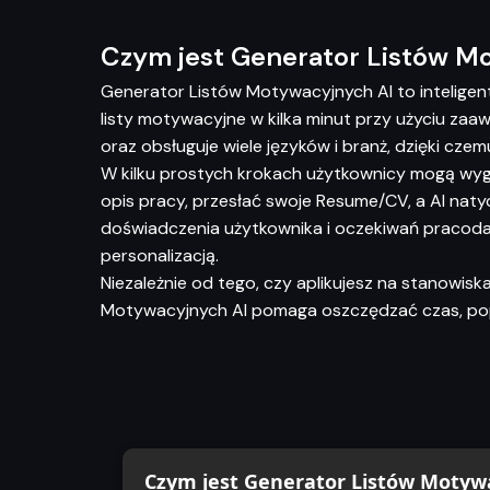
STYL I FORMATOWANIE
Czym jest Generator Listów M
Ton
Generator Listów Motywacyjnych AI to intelige
listy motywacyjne w kilka minut przy użyciu zaaw
Profesjonalny
Pewny siebie
Entuzjastyczny
oraz obsługuje wiele języków i branż, dzięki cze
Formalny
Przyjazny
Konwersacyjny
W kilku prostych krokach użytkownicy mogą w
Przekonujący
Motywacyjny
Kierowniczy
opis pracy, przesłać swoje Resume/CV, a AI nat
Korporacyjny
Nowoczesny
Kreatywny
doświadczenia użytkownika i oczekiwań pracoda
personalizacją.
Minimalistyczny
Ciepły
Uprzejmy
Szczery
Niezależnie od tego, czy aplikujesz na stanowisk
Ambitny
Zorientowany na wyniki
Motywacyjnych AI pomaga oszczędzać czas, popr
Zorientowany na przywództwo
Techniczny
Akademicki
Startupowy
Doradczy
Narracyjny
Bezpośredni
Elegancki
Długość listu
Krótki
Średni
Długi
Czym jest Generator Listów Motyw