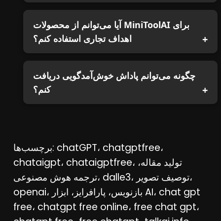
آیا می‌توانم از محصولات MiniToolAI برای
اهداف تجاری استفاده کنم؟
چگونه می‌توانم پاداش خوش‌آمدگویی دریافت
کنم؟
برچسب‌ها: chatGPT، chatgptfree،
chataigpt، chataigptfree، تولید مقاله،
ترجمه هوش مصنوعی، dalle3، توصیف تصویر،
openai، بازنویس، پارافرایز، ابزار AI، chat gpt
free، chatgpt free online، free chat gpt،