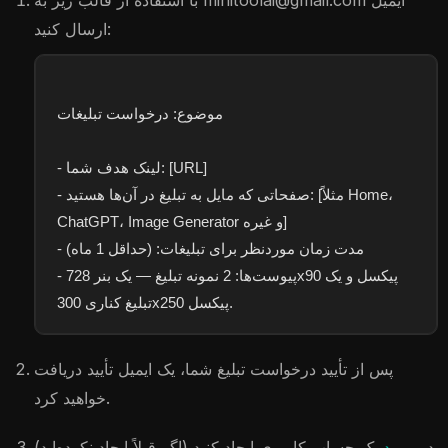
ایمیل
minitoolai@gmail.com
با استفاده از قالب زیر به
ارسال کنید:
موضوع: درخواست تبلیغات
- لینک هدف شما: [URL]
- صفحاتی که مایل به تبلیغ در آن‌ها هستید: [مثلاً Home،
ChatGPT، Image Generator و غیره]
- مدت زمان موردنظر برای تبلیغات: (حداقل 1 ماه)
- پیوست‌ها: 2 نمونه تبلیغ — یک بنر 728x90 پیکسل و یک
تبلیغ کناری 300x250 پیکسل.
پس از تأیید درخواست تبلیغ شما، یک ایمیل تأیید دریافت
خواهید کرد.
در
ورود
یک حساب کاربری ایجاد کنید (اگر قبلاً ایجاد نکرده‌اید)