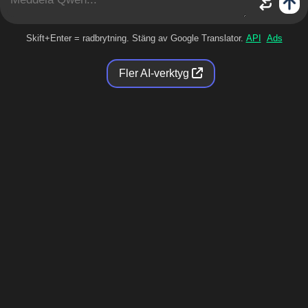
Skift+Enter = radbrytning. Stäng av Google Translator.
API
Ads
Fler AI-verktyg
Qwen Gratis Online
Vad är Qwen?
Qwen, även kallad Tongyi Qianwen (kinesiska: 通义千
问), är en serie stora språkmodeller skapade av Alibaba
Cloud. I juli 2024 erkändes det som den bäst
presterande kinesiska språkmodellen i olika tester och