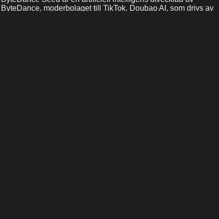
ByteDance, moderbolaget till TikTok. Doubao AI, som drivs av
ByteDance Seed-modeller, är en viral AI-chattbot i Kina med
tiotals miljoner användare.
Vanliga frågor (FAQ)
Vad är ByteDance Seed på MiniToolAI?
Kräver ByteDance Seed på MiniToolAI
inloggning?
Är ByteDance Seed på MiniToolAI begränsad i
vissa regioner?