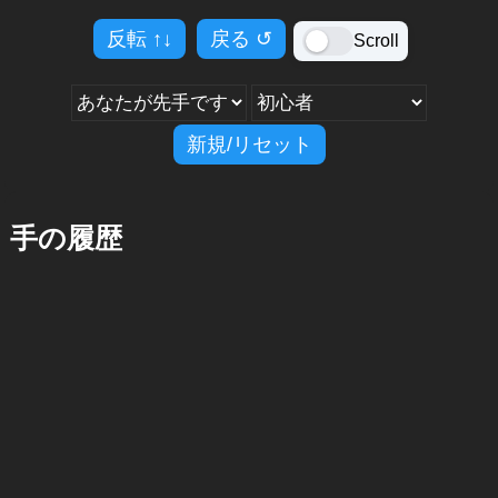
反転
↑↓
戻る
↺
Scroll
新規/リセット
手の履歴