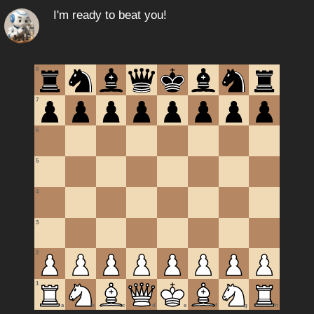
I'm ready to beat you!
8
7
6
5
4
3
2
1
a
b
c
d
e
f
g
h