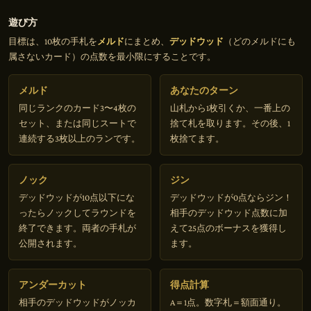
遊び方
目標は、10枚の手札を
メルド
にまとめ、
デッドウッド
（どのメルドにも
属さないカード）の点数を最小限にすることです。
メルド
あなたのターン
同じランクのカード3〜4枚の
山札から1枚引くか、一番上の
セット、または同じスートで
捨て札を取ります。その後、1
連続する3枚以上のランです。
枚捨てます。
ノック
ジン
デッドウッドが10点以下にな
デッドウッドが0点ならジン！
ったらノックしてラウンドを
相手のデッドウッド点数に加
終了できます。両者の手札が
えて25点のボーナスを獲得し
公開されます。
ます。
アンダーカット
得点計算
相手のデッドウッドがノッカ
A＝1点。数字札＝額面通り。