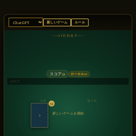
新しいゲーム
ルール
AI対戦相手
0
スコア
ローカルAI
AIログ…
山札
捨て札
52
新しいゲームを開始