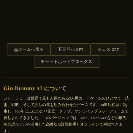
ホームへ戻る
五目並べ GPT
チェス GPT
チャットボットブロックス
Gin Rummy AI について
ジン・ラミーは世界で最も人気のある2人用カードゲームのひとつで、技
術、戦略、そして少しの運を組み合わせたゲームです。20世紀初頭に誕
生し、100年以上にわたり家庭、クラブ、オンラインプラットフォームで
親しまれてきました。このバージョンでは、GPT、DeepSeek などの最先
端言語モデルを活用した高度なAI対戦相手とオンラインで対戦できま
す。