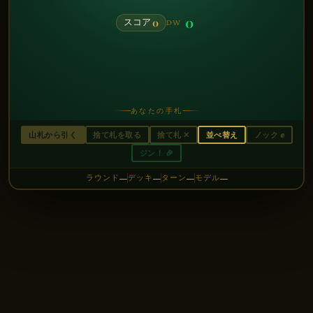
0
0
スコア
DW
あなたの手札
山札から引く
捨て札を取る
捨て札
✕
並べ替え
ノック
✊
ジン！
🎉
ラウンド
デッキ
ターン
モデル
—
—
—
—