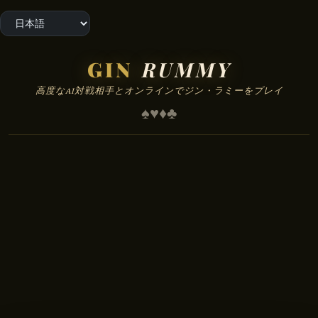
GIN
RUMMY
高度なAI対戦相手とオンラインでジン・ラミーをプレイ
♠
♥
♦
♣