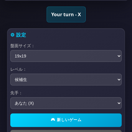
Your turn - X
⚙️
設定
盤面サイズ：
レベル：
先手：
🎮
新しいゲーム