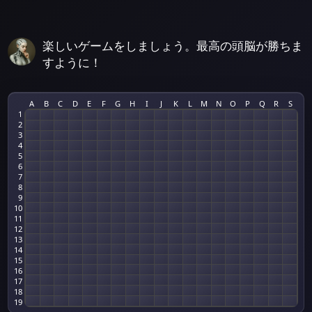
楽しいゲームをしましょう。最高の頭脳が勝ちま
すように！
A
B
C
D
E
F
G
H
I
J
K
L
M
N
O
P
Q
R
S
1
2
3
4
5
6
7
8
9
10
11
12
13
14
15
16
17
18
19