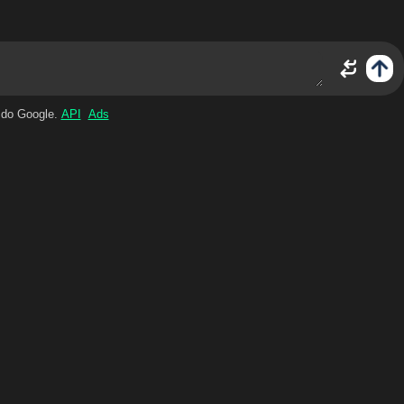
 do Google.
API
Ads
erts (MoE). A série GPT-OSS foi projetada para