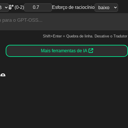
(0-2)
Esforço de raciocínio
Shift+Enter = Quebra de linha. Desative o Tradutor
Mais ferramentas de IA
ne
 da OpenAI, construído com arquitetura Mixture-of-Exp