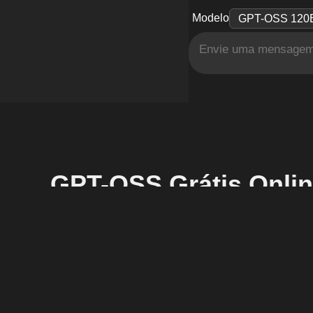
Modelo
GPT-OSS Grátis Onli
O que é o GPT-OSS?
GPT-OSS é o modelo de código aberto principal