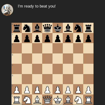
I'm ready to beat you!
8
7
6
5
4
3
2
1
a
b
c
d
e
f
g
h