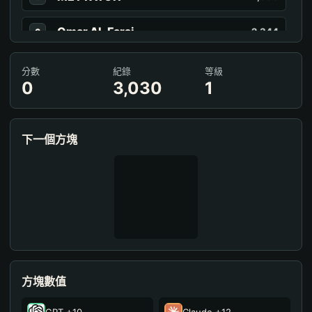
Omar Al-Farsi
2,344
6
HelpMeAHHHH
2,203
7
分數
紀錄
等級
0
3,030
1
Ethan
2,144
8
JPerere
2,144
9
下一個方塊
JPerere
2,140
10
xga0
2,129
11
JPerere
2,122
12
JPerere
2,084
13
方塊數值
JPerere
2,075
14