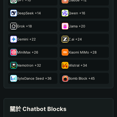
GPT +10
Claude +12
hermosa isla
2,055
15
DeepSeek +14
Qwen +16
Perth
2,038
16
Grok +18
Llama +20
のらねこ
2,037
17
Gemini +22
Z.ai +24
Triplea
2,033
18
MiniMax +26
Xiaomi MiMo +28
のらねこ
2,032
19
Nemotron +32
Mistral +34
のらねこ
2,010
20
ByteDance Seed +36
Bomb Block +45
關於 Chatbot Blocks