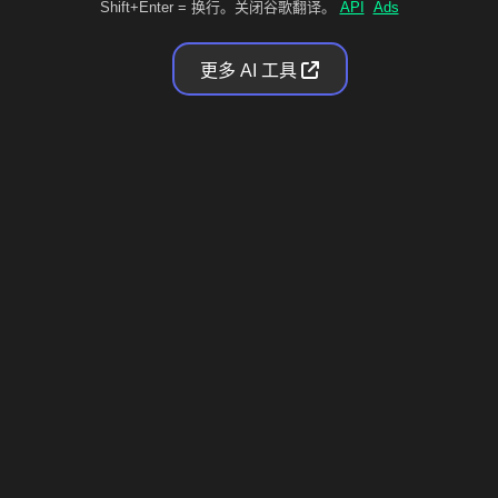
Shift+Enter = 换行。关闭谷歌翻译。
API
Ads
更多 AI 工具
Qwen 免费在线
什么是 Qwen？
Qwen，又称通义千问（中文：通义千问），是阿里云开
发的一系列大型语言模型。2024年7月，Qwen 在多个基
准测试中被评为最强中文语言模型，并在全球排名第
三，仅次于 OpenAI 和 Anthropic。
标签：#qwen #ai #alibaba #qwen3 #qwenchat