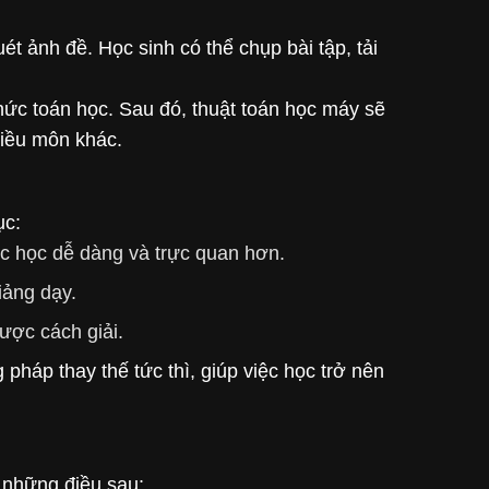
ét ảnh đề. Học sinh có thể chụp bài tập, tải
hức toán học. Sau đó, thuật toán học máy sẽ
hiều môn khác.
ục:
iệc học dễ dàng và trực quan hơn.
iảng dạy.
ược cách giải.
háp thay thế tức thì, giúp việc học trở nên
 những điều sau: