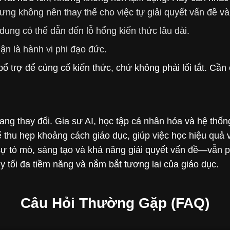
hưng không nên thay thế cho việc tự giải quyết vấn đề và
dung có thể dẫn đến lỗ hổng kiến thức lâu dài.
ận là hành vi phi đạo đức.
bổ trợ để củng cố kiến thức, chứ không phải lối tắt. Cần
 đang thay đổi. Gia sư AI, học tập cá nhân hóa và hệ th
ể thu hẹp khoảng cách giáo dục, giúp việc học hiệu quả 
sự tò mò, sáng tạo và khả năng giải quyết vấn đề—vẫn 
y tối đa tiềm năng và nắm bắt tương lai của giáo dục.
Câu Hỏi Thường Gặp (FAQ)