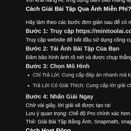
Cách Giải Bài Tập Qua Ảnh Miễn Phí
Hãy làm theo các bước đơn giản sau để có 
Bước 1: Truy cập https://minitoolai.c
Truy cập website để bắt đầu sử dụng công c
Bước 2: Tải Ảnh Bài Tập Của Bạn
Đảm bảo hình ảnh rõ nét và được chụp thẳng 
Bước 3: Chọn Mô Hình
Chỉ Trả Lời: Cung cấp đáp án nhanh mà kh
Trả Lời Có Giải Thích: Cung cấp lời giải c
Bước 4: Nhấn Giải Ngay
Chờ vài giây, lời giải sẽ được tạo ra!
Lưu ý quan trọng: Chế độ Pro chính xác hơn 
Thẻ: Giải Bài Tập Bằng Ảnh, Snapmath, snap s
Cách Hoạt Động