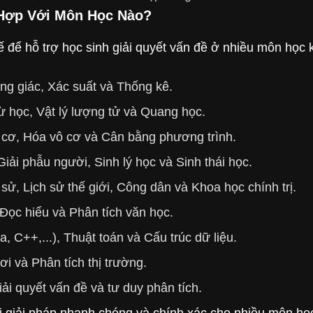
 Hợp Với Môn Học Nào?
ế để hỗ trợ học sinh giải quyết vấn đề ở nhiều môn họ
ợng giác, Xác suất và Thống kê.
từ học, Vật lý lượng tử và Quang học.
 cơ, Hóa vô cơ và Cân bằng phương trình.
Giải phẫu người, Sinh lý học và Sinh thái học.
 sử, Lịch sử thế giới, Công dân và Khoa học chính trị.
Đọc hiểu và Phân tích văn học.
, C++,...), Thuật toán và Cấu trúc dữ liệu.
ơi và Phân tích thị trường.
iải quyết vấn đề và tư duy phân tích.
 giải pháp nhanh chóng và chính xác cho nhiều môn họ