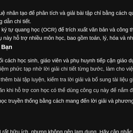
ệ nhân tạo để phân tích và giải bài tập chỉ bằng cách qu
 dẫn chi tiết.
ký tự quang học (OCR) để trích xuất văn bản và công t
 cụ này hỗ trợ nhiều môn học, bao gồm toán, lý, hóa và n
 Bạn
ổi cách học sinh, giáo viên và phụ huynh tiếp cận giáo d
niệm phức tạp nhờ lời giải chi tiết từng bước, làm cho v
hêm bài tập luyện, kiểm tra lời giải và bổ sung tài liệu g
 khi hỗ trợ con học có thể dùng công cụ này để nắm đ
 truyền thống bằng cách mang đến lời giải và phương p
I rất hữu ích, nhưng không nên lạm dụng. Hãy cân nhắc