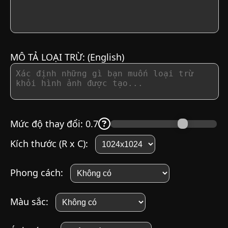
MÔ TẢ LOẠI TRỪ:
(English)
Mức độ thay đổi
:
0.7
Kích thước (R x C):
Phong cách:
Màu sắc: