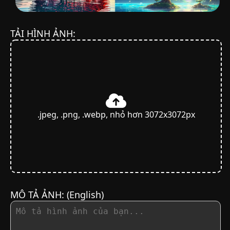
TẢI HÌNH ẢNH:
.jpeg, .png, .webp, nhỏ hơn 3072x3072px
MÔ TẢ ẢNH:
(English)