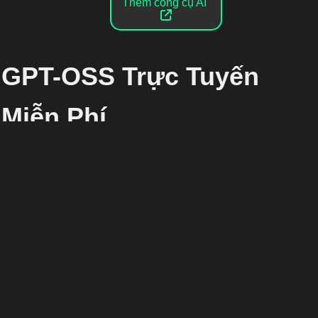
Thêm công cụ AI
GPT-OSS Trực Tuyến
Miễn Phí
GPT-OSS là gì?
GPT-OSS là mô hình mã nguồn mở hàng đầu của
OpenAI, được xây dựng trên kiến trúc Mixture-of-
Experts (MoE). Dòng GPT-OSS được thiết kế để suy
luận mạnh mẽ, thực hiện tác vụ tự động và phục vụ