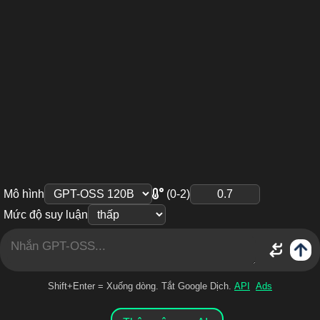
Mô hình
(0-2)
Mức độ suy luận
Shift+Enter = Xuống dòng. Tắt Google Dịch.
API
Ads