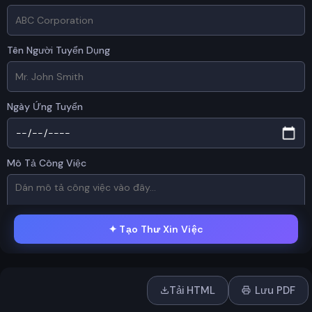
Tên Người Tuyển Dụng
Ngày Ứng Tuyển
Mô Tả Công Việc
✦
Tạo Thư Xin Việc
RESUME / CV
Tải HTML
Lưu PDF
Kéo & thả hoặc
nhấn để tải lên