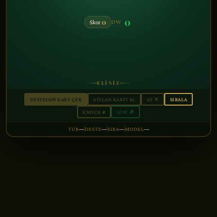
0
0
Skor
DW
ELINIZ
DESTEDEN KART ÇEK
ATILAN KARTI AL
AT
✕
SIRALA
KNOCK
✊
GIN!
🎉
TUR
—
DESTE
—
SIRA
—
MODEL
—