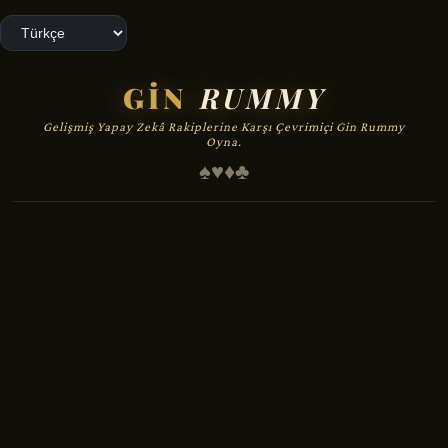
GIN
RUMMY
Gelişmiş Yapay Zekâ Rakiplerine Karşı Çevrimiçi Gin Rummy
Oyna.
♠
♥
♦
♣