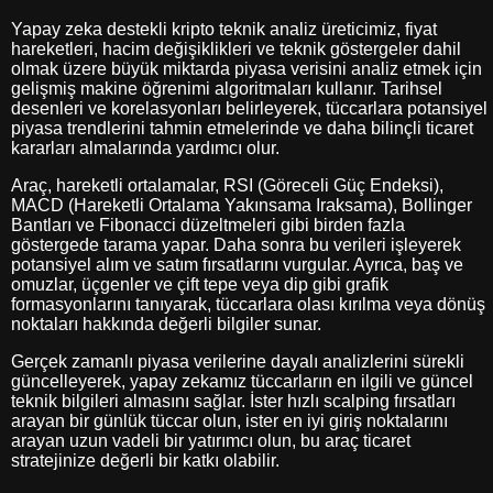
Yapay zeka destekli kripto teknik analiz üreticimiz, fiyat
hareketleri, hacim değişiklikleri ve teknik göstergeler dahil
olmak üzere büyük miktarda piyasa verisini analiz etmek için
gelişmiş makine öğrenimi algoritmaları kullanır. Tarihsel
desenleri ve korelasyonları belirleyerek, tüccarlara potansiyel
piyasa trendlerini tahmin etmelerinde ve daha bilinçli ticaret
kararları almalarında yardımcı olur.
Araç, hareketli ortalamalar, RSI (Göreceli Güç Endeksi),
MACD (Hareketli Ortalama Yakınsama Iraksama), Bollinger
Bantları ve Fibonacci düzeltmeleri gibi birden fazla
göstergede tarama yapar. Daha sonra bu verileri işleyerek
potansiyel alım ve satım fırsatlarını vurgular. Ayrıca, baş ve
omuzlar, üçgenler ve çift tepe veya dip gibi grafik
formasyonlarını tanıyarak, tüccarlara olası kırılma veya dönüş
noktaları hakkında değerli bilgiler sunar.
Gerçek zamanlı piyasa verilerine dayalı analizlerini sürekli
güncelleyerek, yapay zekamız tüccarların en ilgili ve güncel
teknik bilgileri almasını sağlar. İster hızlı scalping fırsatları
arayan bir günlük tüccar olun, ister en iyi giriş noktalarını
arayan uzun vadeli bir yatırımcı olun, bu araç ticaret
stratejinize değerli bir katkı olabilir.