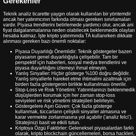
Gerekenler
Teknik analiz ticarette yaygın olarak kullanılan bir yöntemdir
ancak her yatırımcının farkında olması gereken sınırlamaları
vardır. Piyasa trendlerini belirlemede yardımcı olur, ancak ani
fiyat dalgalanmalarına neden olabilecek beklenmedik olayları
hesaba katmaz. İşte kripto yatırımında TA kullanırken dikkate
alınması gereken bazı önemli noktalar:
Piyasa Duyarlılığı Önemlidir: Teknik göstergeler bazen
piyasanın genel duyarlılığıyla çelişebilir. Tam bir
perspektif için haberleri, sosyal medya trendlerini ve
piyasa duyarlılığını izlemeyi ihmal etmeyin.
Yanlış Sinyaller: Hiçbir gösterge %100 doğru değildir.
Yanlış sinyallerle hareket etme ihtimalini azaltmak için
birden fazla göstergenin birlikte kullanılması önerilir.
Stop-Loss ve Risk Yönetimi: Yatırımlarınızı beklenmedik
düşüşlerden korumak için her zaman stop-loss
seviyeleri ve risk yönetimi stratejileri belirleyin.
Göstergelere Aşırı Güven: Çok fazla gösterge
kullanmak, tüccarların çelişkili sinyaller almasına ve
karar vermekte zorlanmasına yol açabilir ('analiz felci').
Stratejinizi basit ve etkili tutun.
Kriptoya Özgü Faktörler: Geleneksel piyasalardan farklı
olarak, kripto blockchain güncellemeleri, borsa hackleri,