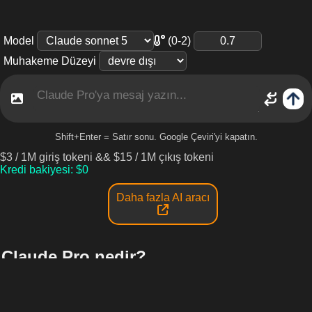
(0-2)
Model
Muhakeme Düzeyi
Shift+Enter = Satır sonu. Google Çeviri'yi kapatın.
$
3
/
1M giriş tokeni
&&
$
15
/
1M çıkış tokeni
Kredi bakiyesi
: $
0
Daha fazla AI aracı
Claude Pro nedir?
Claude Pro, Anthropic'in en yeni ve en güçlü yapay zeka
modellerini bir araya getirir. 1 milyon tokene kadar bağlam