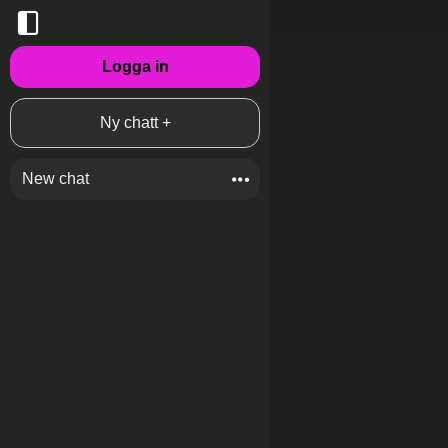
Logga in
Ny chatt +
New chat