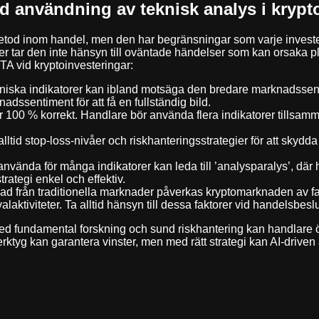
d användning av teknisk analys i krypt
tod inom handel, men den har begränsningar som varje invester
nder tar den inte hänsyn till oväntade händelser som kan orsaka pl
A vid kryptoinvesteringar:
niska indikatorer kan ibland motsäga den bredare marknadssentime
adssentiment för att få en fullständig bild.
r 100 % korrekt. Handlare bör använda flera indikatorer tillsamm
alltid stop-loss-nivåer och riskhanteringsstrategier för att skyd
nvända för många indikatorer kan leda till ’analysparalys’, där 
strategi enkel och effektiv.
illnad från traditionella marknader påverkas kryptomarknaden av 
laktiviteter. Ta alltid hänsyn till dessa faktorer vid handelsbeslu
d fundamental forskning och sund riskhantering kan handlare ö
tyg kan garantera vinster, men med rätt strategi kan AI-driven ana