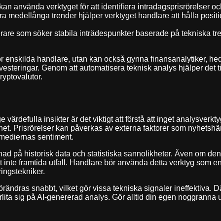
an använda verktyget för att identifiera intradagsprisrörelser o
medellånga trender hjälper verktyget handlare att hålla position
erare som söker stabila inträdespunkter baserade på tekniska tre
ör enskilda handlare, utan kan också gynna finansanalytiker, he
vesteringar. Genom att automatisera teknisk analys hjälper det til
ryptovalutor.
värdefulla insikter är det viktigt att förstå att inget analysver
arhet. Prisrörelser kan påverkas av externa faktorer som nyhetshä
mediernas sentiment.
nad på historisk data och statistiska sannolikheter. Även om 
t inte framtida utfall. Handlare bör använda detta verktyg som e
ingstekniker.
dras snabbt, vilket gör vissa tekniska signaler ineffektiva. Dä
örlita sig på AI-genererad analys. Gör alltid din egen noggranna