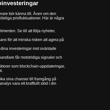
oinvesteringar
are bör känna till. Även om den
ötsliga prisfluktuationer. Här är några
nten. Se till att följa nyheter,
ans för att minska risken att agera på
da dina investeringar mot oväntade
handlare får motstridiga signaler och
faktorer som blockchain-uppdateringar,
t.
ka sina chanser till framgång på
lys vara ett kraftfullt stöd i din