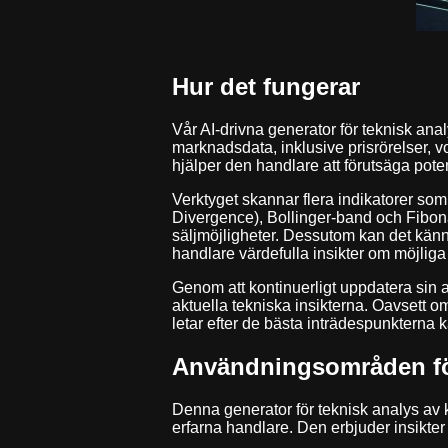
Hur det fungerar
Vår AI-drivna generator för teknisk an
marknadsdata, inklusive prisrörelser, v
hjälper den handlare att förutsäga pot
Verktyget skannar flera indikatorer 
Divergence), Bollinger-band och Fibona
säljmöjligheter. Dessutom kan det känna
handlare värdefulla insikter om möjliga 
Genom att kontinuerligt uppdatera sin a
aktuella tekniska insikterna. Oavsett 
letar efter de bästa inträdespunkterna kan
Användningsområden fö
Denna generator för teknisk analys av kr
erfarna handlare. Den erbjuder insikter 