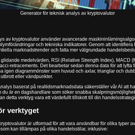
Generator för teknisk analys av kryptovalutor
alys av kryptovalutor använder avancerade maskininlärningsalgor
olymförändringar och tekniska indikatorer. Genom att identifiera 
entiella marknadstrender och fatta mer välgrundade handelsbeslu
som glidande medelvärden, RSI (Relative Strength Index), MAC
cci-retracements. Det bearbetar sedan denna data för att lyfta f
 igen diagrammönster som huvud och axlar, trianglar och dubbla 
utbrott eller vändpunkter.
nalys baserat på realtidsmarknadsdata säkerställer vår AI att h
om du är en dagshandlare som söker snabba skalpningsmöjlighete
 detta verktyg vara ett värdefullt tillskott till din handelsstrategi
r verktyget
yptovalutor är utformad för att vara användbar för olika typer av
som kan tillämpas på olika handelsstilar, inklusive: