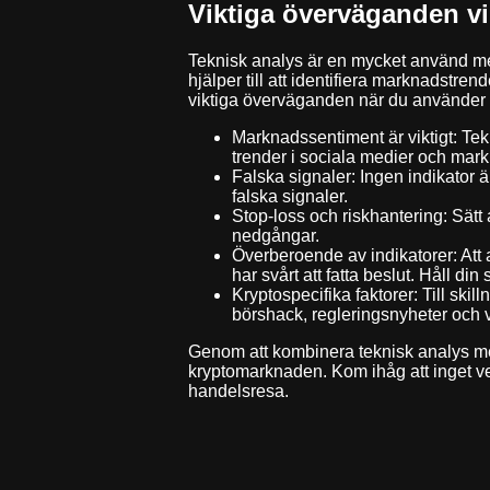
Viktiga överväganden vi
Teknisk analys är en mycket använd me
hjälper till att identifiera marknadstre
viktiga överväganden när du använder T
Marknadssentiment är viktigt: Tek
trender i sociala medier och markn
Falska signaler: Ingen indikator ä
falska signaler.
Stop-loss och riskhantering: Sätt 
nedgångar.
Överberoende av indikatorer: Att a
har svårt att fatta beslut. Håll din 
Kryptospecifika faktorer: Till sk
börshack, regleringsnyheter och va
Genom att kombinera teknisk analys me
kryptomarknaden. Kom ihåg att inget verk
handelsresa.