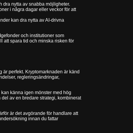
ch dra nytta av snabba möjligheter.
er i några dagar eller veckor för att
nder kan dra nytta av AI-drivna
dgefonder och institutioner som
l att spara tid och minska risken för
ktyg är perfekt. Kryptomarknaden är känd
ndelser, regleringsändringar,
den kan känna igen mönster med hög
n del av en bredare strategi, kombinerat
rför är det avgörande för handlare att
 undersökning innan du fattar