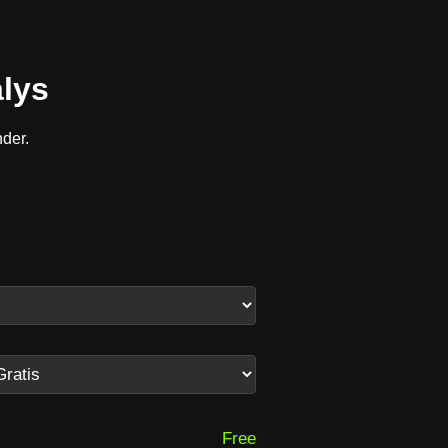
alys
nder.
Free