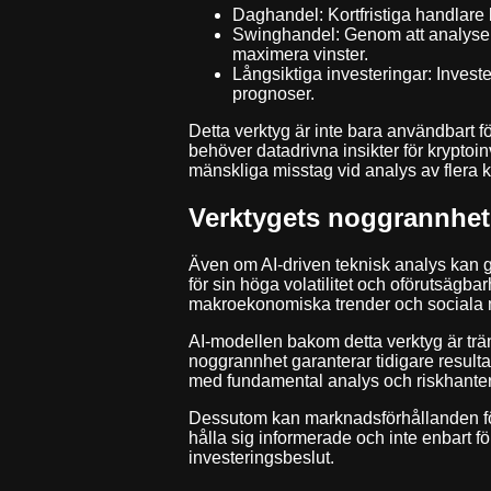
Daghandel: Kortfristiga handlare k
Swinghandel: Genom att analysera 
maximera vinster.
Långsiktiga investeringar: Invest
prognoser.
Detta verktyg är inte bara användbart f
behöver datadrivna insikter för kryptoin
mänskliga misstag vid analys av flera k
Verktygets noggrannhet
Även om AI-driven teknisk analys kan ge 
för sin höga volatilitet och oförutsägb
makroekonomiska trender och sociala 
AI-modellen bakom detta verktyg är trä
noggrannhet garanterar tidigare resulta
med fundamental analys och riskhanter
Dessutom kan marknadsförhållanden förän
hålla sig informerade och inte enbart f
investeringsbeslut.