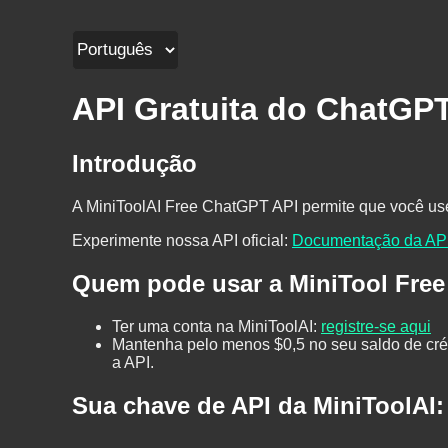
API Gratuita do ChatGP
Introdução
A MiniToolAI Free ChatGPT API permite que você use
Experimente nossa API oficial
:
Documentação da AP
Quem pode usar a MiniTool Fre
Ter uma conta na MiniToolAI
:
registre-se aqui
Mantenha pelo menos $0,5 no seu saldo de créd
a API.
Sua chave de API da MiniToolAI: