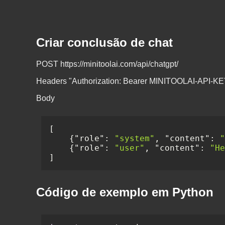
Criar conclusão de chat
POST https://minitoolai.com/api/chatgpt/
Headers "Authorization: Bearer MINITOOLAI-API-KE
Body
[
{
"role"
:
"system"
,
"content"
:
"
{
"role"
:
"user"
,
"content"
:
"He
]
Código de exemplo em Python