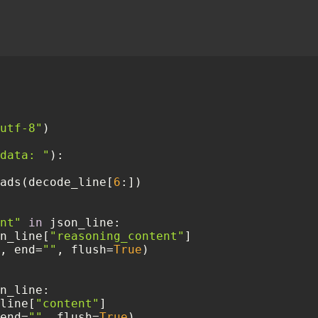
utf-8"
)

data: "
):

ads(decode_line[
6
:])

nt"
in
 json_line:

n_line[
"reasoning_content"
]

, end=
""
, flush=
True
)

n_line:

line[
"content"
]

end=
""
, flush=
True
)
