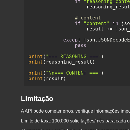
if
"reasoning_conte
                    reasoning_resul
# content
if
"content"
in
 jso
                    result += json_
except
 json.JSONDecodeE
pass
print
(
"=== REASONING ==="
print
(reasoning_result)

print
(
"\n=== CONTENT ==="
print
Limitação
A API pode cometer erros, verifique informações impo
Limite de taxa: 100.000 solicitações/mês para cada u