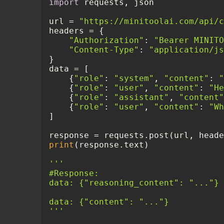
import
 requests, json

url = 
"https://minitoolai.com/api/c
headers = {

"Authorization"
: 
"Bearer MINITO
"Content-Type"
: 
"application/js
}

data = [

    {
"role"
: 
"system"
, 
"content"
: 
"
    {
"role"
: 
"user"
, 
"content"
: 
"He
    {
"role"
: 
"assistant"
, 
"content"
    {
"role"
: 
"user"
, 
"content"
: 
"Wh
]

response = requests.post(url, heade
print
(response.text)

'''

#Response:

data: {"reasoning_content": "..."}

data: {"content": "..."}

'''