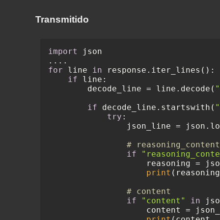
Transmitido
import
 json

for
 line 
in
 response.iter_lines():

if
 line:

        decode_line = line.decode(
"
if
 decode_line.startswith(
"
try
:

                json_line = json.lo
# reasoning_content
if
"reasoning_conte
                    reasoning = jso
print
(reasoning
# content
if
"content"
in
 jso
                    content = json_
print
(content, 