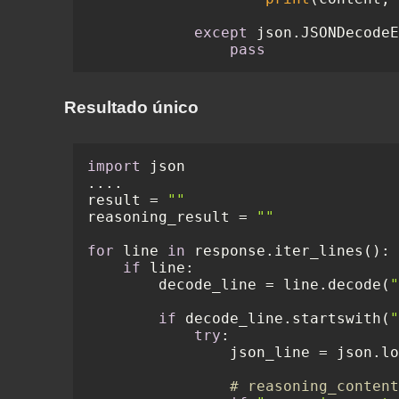
except
 json.JSONDecodeE
pass
Resultado único
import
 json

....

result = 
""
reasoning_result = 
""
for
 line 
in
 response.iter_lines():

if
 line:

        decode_line = line.decode(
"
if
 decode_line.startswith(
"
try
:

                json_line = json.lo
# reasoning_content