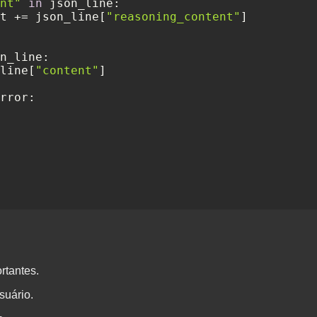
nt"
in
 json_line:

t += json_line[
"reasoning_content"
]

n_line:

line[
"content"
]

rror:

rtantes.
suário.