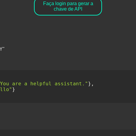
Faça login para gerar a
chave de API
Y"
You are a helpful assistant."
}
,
llo"
}