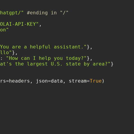
hatgpt/"
#ending in "/"
OLAI-API-KEY"
,

on"
You are a helpful assistant."
},

llo"
},

: 
"How can I help you today?"
},

at's the largest U.S. state by area?"
}

rs=headers, json=data, stream=
True