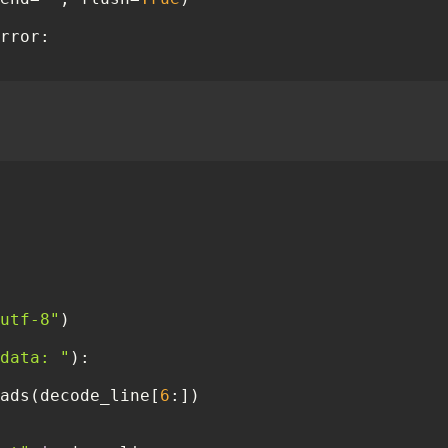
rror:

utf-8"
)

data: "
):

ads(decode_line[
6
:])
