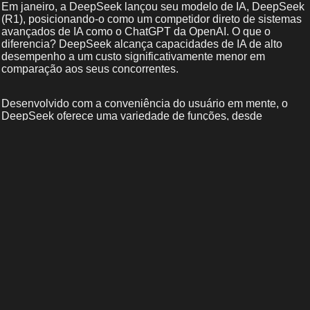
Em janeiro, a DeepSeek lançou seu modelo de IA, DeepSeek
(R1), posicionando-o como um competidor direto de sistemas
avançados de IA como o ChatGPT da OpenAI. O que o
diferencia? DeepSeek alcança capacidades de IA de alto
desempenho a um custo significativamente menor em
comparação aos seus concorrentes.
Desenvolvido com a conveniência do usuário em mente, o
DeepSeek oferece uma variedade de funções, desde
responder perguntas até gerar conteúdo criativo — muito
parecido ao ChatGPT e ao Gemini do Google. No entanto, ao
contrário das principais plataformas americanas de IA, que
oferecem acesso gratuito com opções pagas para recursos
avançados, o DeepSeek oferece todos os seus serviços sem
custo.
Expandindo suas capacidades, a DeepSeek revelou
recentemente um gerador de imagens por IA chamado
Janus‑Pro. Essa ferramenta foi projetada para competir com
geradores de imagens bem-consolidados como DALL·E 3,
Stable Diffusion e Leonardo, especialmente no mercado dos
EUA.