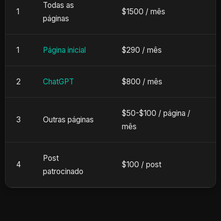
Todas as
1
$1500 /
mês
páginas
1
Página inicial
$290 /
mês
2
ChatGPT
$800 /
mês
$50-$100 /
página
/
3
Outras páginas
mês
Post
4
$100 /
post
patrocinado