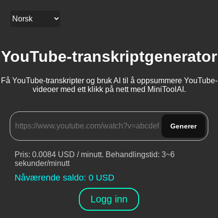
YouTube-transkriptgenerator
Få YouTube-transkripter og bruk AI til å oppsummere YouTube-
videoer med ett klikk på nett med MiniToolAI.
Generer
Pris
: 0.0084 USD /
minutt
.
Behandlingstid
: 3~6
sekunder/minutt
Nåværende saldo
:
0
USD
Logg inn