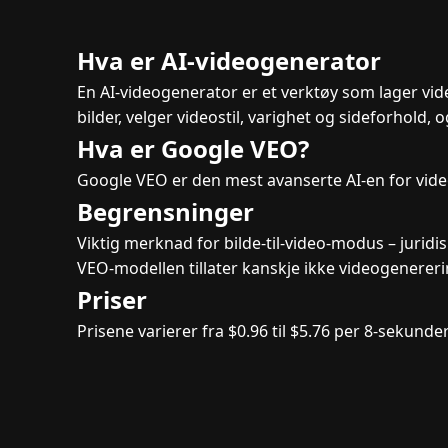
Hva er AI-videogenerator
En AI-videogenerator er et verktøy som lager video
bilder, velger videostil, varighet og sideforhold
Hva er Google VEO?
Google VEO er den mest avanserte AI-en for video
Begrensninger
Viktig merknad for bilde-til-video-modus – juridi
VEO-modellen tillater kanskje ikke videogenereri
Priser
Prisene varierer fra $0.96 til $5.76 per 8-sekunde