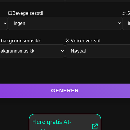
🎞️
Bevegelsesstil
🌫️
S
or bakgrunnsmusikk
🎤
Voiceover-stil
GENERER
Flere gratis AI-