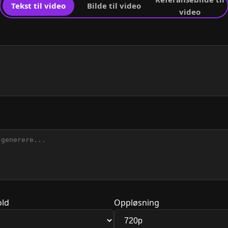
Tekst til video
Bilde til video
video
old
Oppløsning