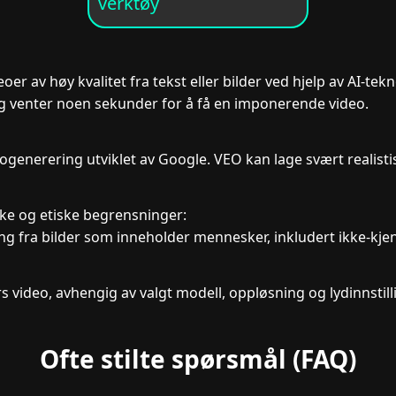
verktøy
er av høy kvalitet fra tekst eller bilder ved hjelp av AI-tek
, og venter noen sekunder for å få en imponerende video.
generering utviklet av Google. VEO kan lage svært realisti
ske og etiske begrensninger:
ng fra bilder som inneholder mennesker, inkludert ikke-kjen
rs video, avhengig av valgt modell, oppløsning og lydinnstill
Ofte stilte spørsmål (FAQ)