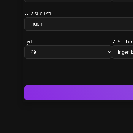
🎨
Visuell stil
Lyd
🎵
Stil f