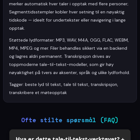
merker automatisk hver taler i opptak med flere personer;
Segmenttidsstempler kobler hver setning til en nøyaktig
tidskode — ideelt for undertekster eller navigering i lange
opptak.
Støttede lydformater: MP3, WAV, M4A, OGG, FLAC, WEBM,
MP4, MPEG og mer. Filer behandles sikkert via en backend
og lagres aldri permanent. Transkripsjon drives av
toppmoderne tale-til-tekst-modeller, som gir høy
nøyaktighet på tvers av aksenter, språk og ulike lydforhold.
Tagger: beste lyd til tekst, tale til tekst, transkripsjon,
transkribere et møteopptak
Ofte stilte spørsmål (FAQ)
Hva er dette tale-til-tekst-verktøyet?