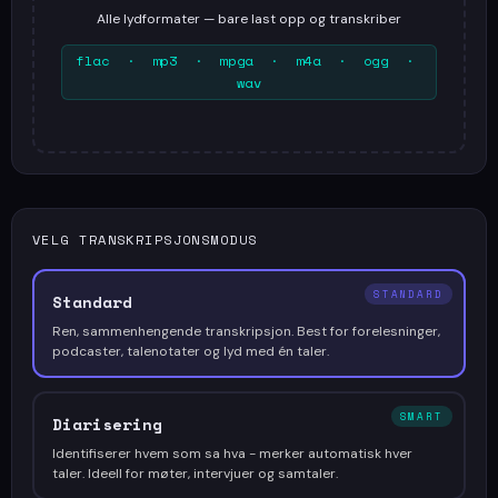
Alle lydformater — bare last opp og transkriber
flac · mp3 · mpga · m4a · ogg ·
wav
VELG TRANSKRIPSJONSMODUS
STANDARD
Standard
Ren, sammenhengende transkripsjon. Best for forelesninger,
podcaster, talenotater og lyd med én taler.
SMART
Diarisering
Identifiserer hvem som sa hva - merker automatisk hver
taler. Ideell for møter, intervjuer og samtaler.