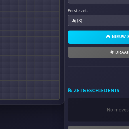
Eerste zet:
🎮
NIEUW 
🔄
DRAAI
📝
ZETGESCHIEDENIS
No moves 