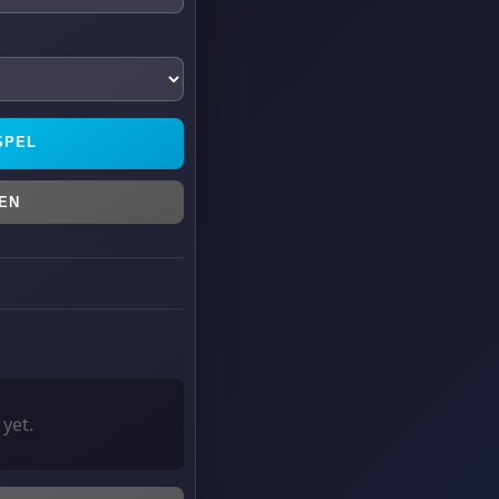
SPEL
EN
yet.