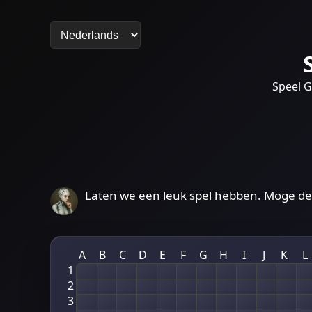
Speel G
Laten we een leuk spel hebben. Moge de
A
B
C
D
E
F
G
H
I
J
K
L
1
2
3