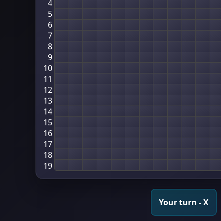
4
5
6
7
8
9
10
11
12
13
14
15
16
17
18
19
Your turn - X