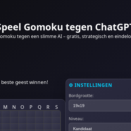
Speel Gomoku tegen ChatGP
omoku tegen een slimme AI – gratis, strategisch en eindelo
 beste geest winnen!
⚙️
INSTELLINGEN
Bordgrootte:
M
N
O
P
Q
R
S
Niveau: