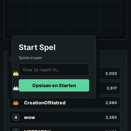
Start Spel
Spelersnaam
Leaderboard
navara
3,030
Opslaan en Starten
JPerere
2,817
CreationOfHatred
2,680
wow
2,385
4