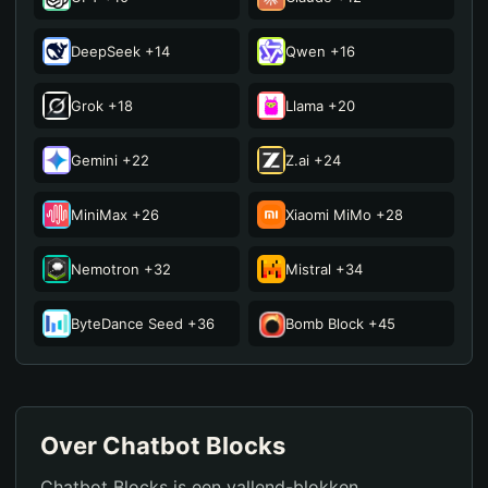
JPerere
2,075
14
DeepSeek +14
Qwen +16
hermosa isla
2,055
15
Grok +18
Llama +20
Perth
2,038
16
Gemini +22
Z.ai +24
のらねこ
2,037
17
MiniMax +26
Xiaomi MiMo +28
Triplea
2,033
18
Nemotron +32
Mistral +34
のらねこ
2,032
19
ByteDance Seed +36
Bomb Block +45
のらねこ
2,010
20
Over Chatbot Blocks
Chatbot Blocks is een vallend-blokken