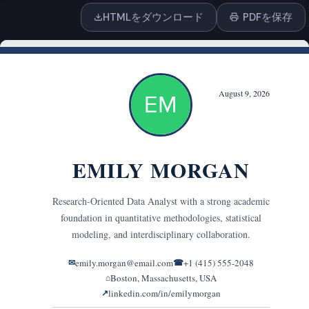
HTMLをダウンロード
PDFを保存
ドラッグ＆ドロップ または
クリックしてアップロード
PDF, DOCX, TXT
またはテキストを貼り付け
スタイルとフォーマット
トーン
プロフェッショナル
自信のある
熱意のある
フォーマル
フレンドリー
会話調
説得力のある
モチベーショナル
エグゼクティブ
企業向け
モダン
クリエイティブ
ミニマリスト
温かみのある
丁寧
誠実
野心的