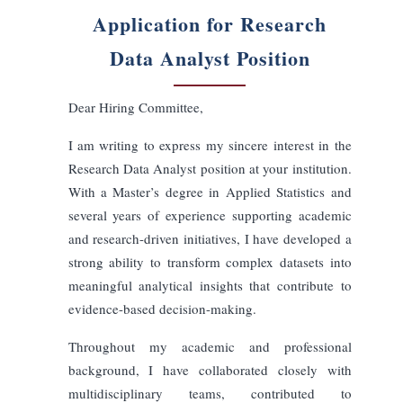
成果重視
リーダーシップ志向
技術的
アカデミック
スタートアップ
コンサルティング型
ストーリーテリング
直接的
エレガント
レターの長さ
短い
中程度
長い
出力言語