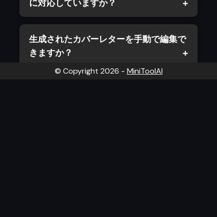
に対応していますか？
生成されたカバーレターを手動で編集で
きますか？
© Copyright
2026
-
MiniToolAI
このAIカバーレターツールは誰向けです
か？
なぜAI搭載のカバーレター作成ツールを
使うべきですか？
AIカバーレタージェネレーター, 無料カバーレターテンプ
レート, オンラインでカバーレター作成