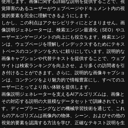
使用します。画像に関する詳細な説明を提供することで、視
覚障害のあるユーザーがウェブページやドキュメント内の視
覚的要素を完全に理解できるようにします。
しかし、この利点はアクセシビリティにとどまりません。画
像説明ジェネレーターは、検索エンジン最適化（SEO）やユ
ーザーエンゲージメントの向上にも役立ちます。検索エンジ
ンは、ウェブページを理解しインデックスするためにテキス
トベースのコンテンツを大いに頼りにしています。説明的な
画像キャプションや代替テキストを提供することで、ウェブ
サイトは検索ランキングを向上させ、より多くの訪問者を引
き付けることができます。さらに、説明的な画像キャプショ
ンは、コンテンツをより魅力的で情報豊富にし、すべてのユ
ーザーにとってより良い体験を提供します。
画像説明ジェネレーターを支えるAIアルゴリズムは、画像と
その対応する説明の大規模なデータセットで訓練されていま
す。ディープラーニングなどの機械学習技術を通じて、これ
らのアルゴリズムは画像内の物体、シーン、およびその他の
視覚的要素を認識する方法を学び、正確なテキスト説明を生