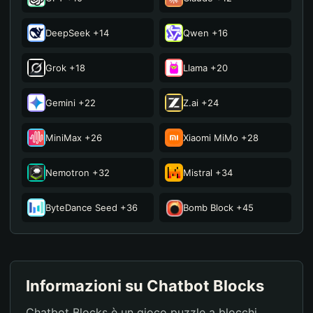
JPerere
2,075
14
DeepSeek +14
Qwen +16
hermosa isla
2,055
15
Grok +18
Llama +20
Perth
2,038
16
Gemini +22
Z.ai +24
のらねこ
2,037
17
MiniMax +26
Xiaomi MiMo +28
Triplea
2,033
18
Nemotron +32
Mistral +34
のらねこ
2,032
19
ByteDance Seed +36
Bomb Block +45
のらねこ
2,010
20
Informazioni su Chatbot Blocks
Chatbot Blocks è un gioco puzzle a blocchi