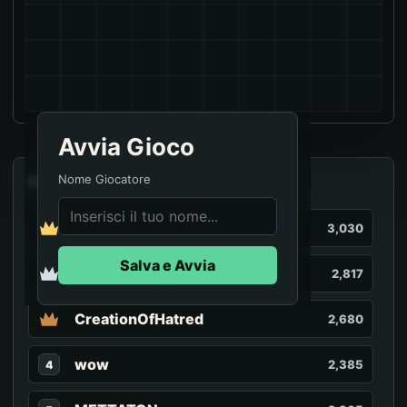
Avvia Gioco
Nome Giocatore
Classifica
navara
3,030
Salva e Avvia
JPerere
2,817
CreationOfHatred
2,680
wow
2,385
4