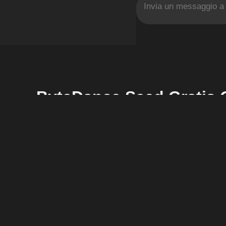
ByteDance Seed Gratis 
Che cos’è ByteDance Seed?
ByteDance Seed è un’intelligenza artificiale svilupp
in Cina con decine di milioni di utenti.