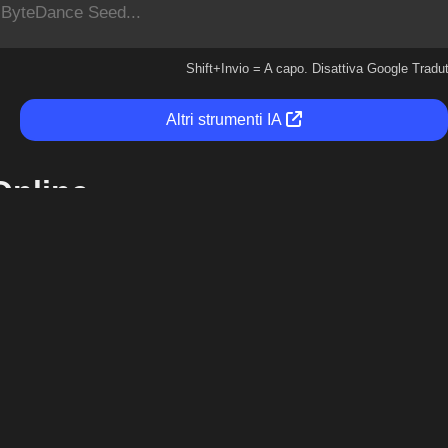
Shift+Invio = A capo. Disattiva Google Tradut
Altri strumenti IA
Online
ata da ByteDance, la società madre di TikTok. Doubao AI, alimen