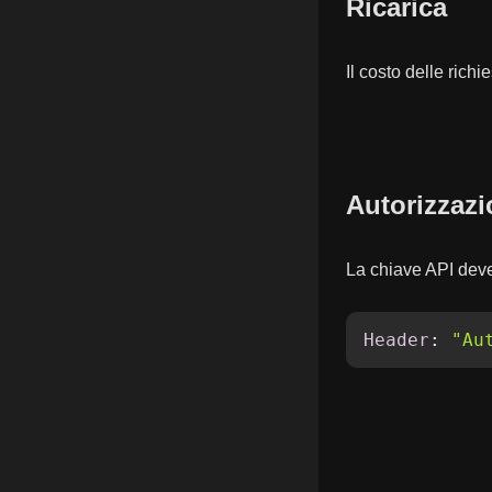
Ricarica
Il costo delle richi
Autorizzaz
La chiave API deve 
Header
: 
"Au