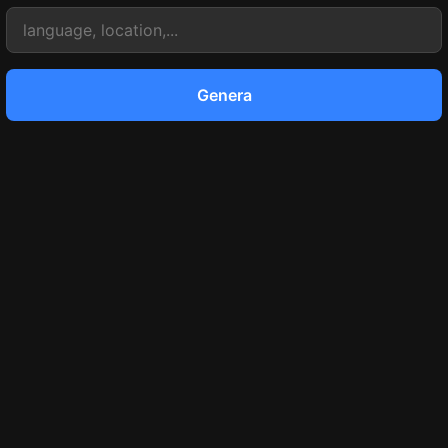
Genera