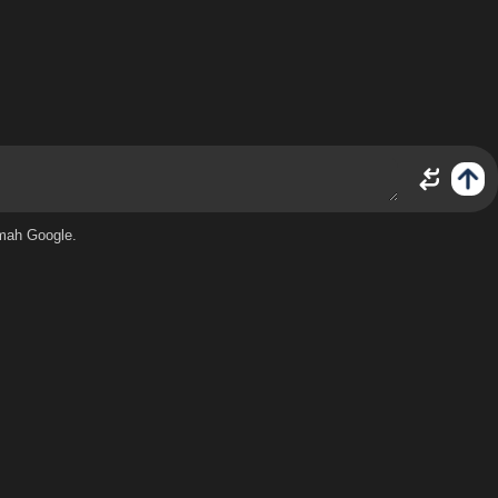
emah Google.
s. Ini menawarkan keahlian tingkat lanjut di bidang