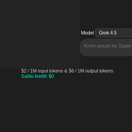
Model
$2 / 1M input tokens & $6 / 1M output tokens
Saldo kredit
: $
0
Apa itu Super Grok?
Super Grok dioptimalkan untuk penggunaan perusahaa
keuangan, kesehatan, hukum, dan ilmiah.