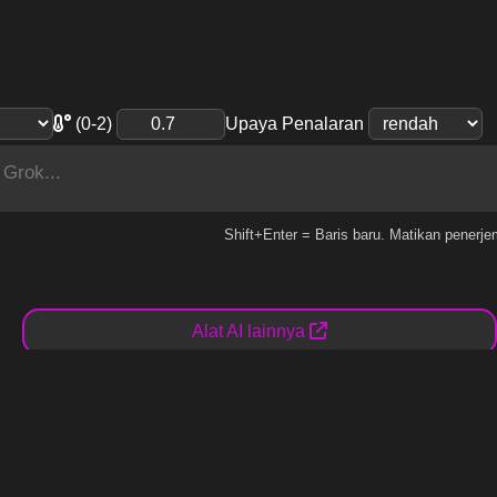
(0-2)
Upaya Penalaran
Shift+Enter = Baris baru. Matikan penerj
Alat AI lainnya
n, unggul dalam ekstraksi data, pengkodean, dan ringkasan tek