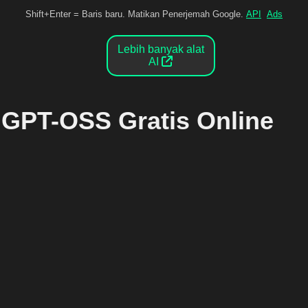
Shift+Enter = Baris baru. Matikan Penerjemah Google.
API
Ads
Lebih banyak alat
AI
GPT-OSS Gratis Online
Apa itu GPT-OSS?
GPT-OSS adalah model open source andalan OpenAI,
dibangun dengan arsitektur Mixture-of-Experts (MoE).
Seri GPT-OSS dirancang untuk penalaran kuat, tugas
agentik, dan berbagai kasus penggunaan oleh