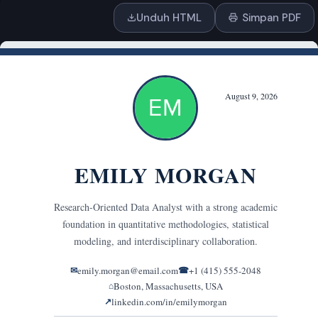
Unduh HTML
Simpan PDF
Seret & lepas atau
klik untuk mengunggah
PDF, DOCX, TXT
atau tempel teks
GAYA & FORMAT
Nada
Profesional
Percaya Diri
Antusias
Formal
Ramah
Percakapan
Persuasif
Motivatif
Eksekutif
Korporat
Modern
Kreatif
Minimalis
Hangat
Sopan
Tulus
Ambisius
Berorientasi Hasil
Berorientasi Kepemimpinan