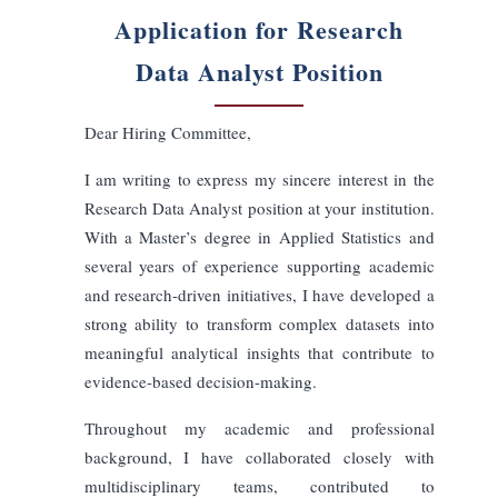
Teknis
Akademik
Startup
Konsultatif
Bercerita
Langsung
Elegan
Panjang Surat
Pendek
Sedang
Panjang
Bahasa Output