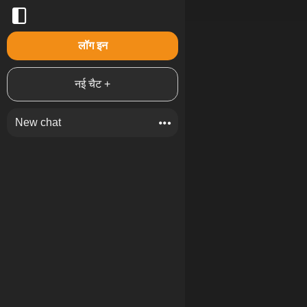
लॉग इन
नई चैट +
New chat