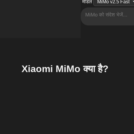
मॉडल
Xiaomi MiMo क्या है?
Xiaomi MiMo, Xiaomi द्वारा विकसित AI मॉडलों का एक परिवार है। 
CEO हैं। Xiaomi MiMo को अगली पीढ़ी की reasoning और multimoda
के विपरीत जो थर्ड-पार्टी APIs पर निर्भर करते हैं, Xiaomi अपने स्
आंतरिक रूप से वित्तपोषित है और कृत्रिम बुद्धिमत्ता तथा स्मार्ट इक