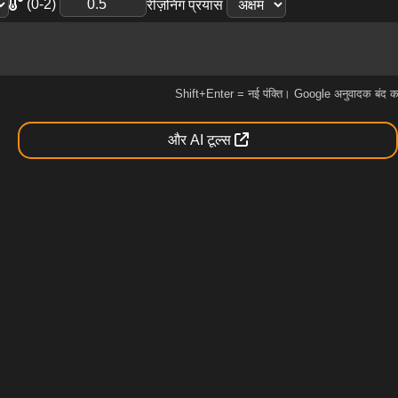
(0-2)
रीज़निंग प्रयास
Shift+Enter = नई पंक्ति। Google अनुवादक बंद कर
और AI टूल्स
Xiaomi एक वैश्विक प्रौद्योगिकी कंपनी है जिसका मुख्यालय बीजिंग, चीन में स्थ
l AI प्रणाली के रूप में डिज़ाइन किया गया है, जो उन्नत समस्या समाधान, को
वयं के रिसर्च टीम और इंफ्रास्ट्रक्चर का उपयोग करके MiMo मॉडलों का निर्माण और
ोसिस्टम में कंपनी की बहु-अरब डॉलर निवेश रणनीति का हिस्सा है।