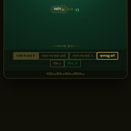
0
0
स्कोर
DW
आपका हाथ
स्टॉक से कार्ड लें
त्यागा गया कार्ड उठाएँ
त्यागा गया कार्ड
✕
क्रमबद्ध करें
नॉक
✊
जिन!
🎉
राउंड
डेक
चाल
मॉडल
—
—
—
—