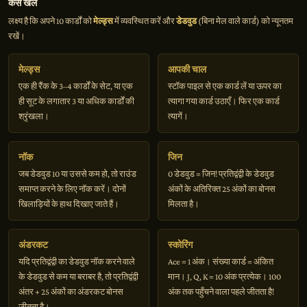
कैसे खेलें
लक्ष्य है कि अपने 10 कार्डों को
मेल्ड्स
में व्यवस्थित करें और
डेडवुड
(बिना मेल वाले कार्ड) को न्यूनतम
रखें।
मेल्ड्स
आपकी चाल
एक ही रैंक के 3–4 कार्डों के सेट, या एक
स्टॉक पाइल से एक कार्ड लें या ऊपर का
ही सूट के लगातार 3 या अधिक कार्डों की
त्यागा गया कार्ड उठाएँ। फिर एक कार्ड
श्रृंखला।
त्यागें।
नॉक
जिन
जब डेडवुड 10 या उससे कम हो, तो राउंड
0 डेडवुड = जिन! प्रतिद्वंद्वी के डेडवुड
समाप्त करने के लिए नॉक करें। दोनों
अंकों के अतिरिक्त 25 अंकों का बोनस
खिलाड़ियों के हाथ दिखाए जाते हैं।
मिलता है।
अंडरकट
स्कोरिंग
यदि प्रतिद्वंद्वी का डेडवुड नॉक करने वाले
Ace = 1 अंक। संख्या कार्ड = अंकित
के डेडवुड से कम या बराबर है, तो प्रतिद्वंद्वी
मान। J, Q, K = 10 अंक प्रत्येक। 100
अंतर + 25 अंकों का अंडरकट बोनस
अंक तक पहुँचने वाला पहले जीतता है!
जीतता है।