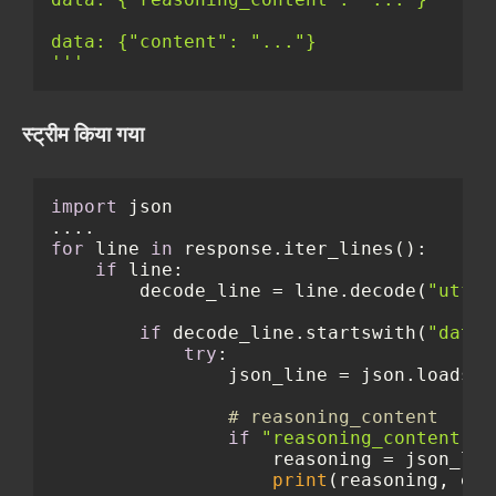
data: {"content": "..."}

'''
स्ट्रीम किया गया
import
 json

for
 line 
in
 response.iter_lines():

if
 line:

        decode_line = line.decode(
"utf-8
if
 decode_line.startswith(
"data:
try
:

                json_line = json.loads(d
# reasoning_content
if
"reasoning_content"
i
                    reasoning = json_lin
print
(reasoning, end