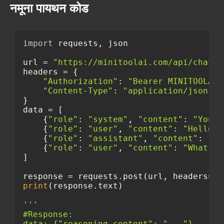
नमूना पायथन कोड
import
 requests, json

url = 
"https://minitoolai.com/api/chatgp
headers = {

"Authorization"
: 
"Bearer MINITOOLAI-
"Content-Type"
: 
"application/json"
}

data = [

    {
"role"
: 
"system"
, 
"content"
: 
"You a
    {
"role"
: 
"user"
, 
"content"
: 
"Hello"
}
    {
"role"
: 
"assistant"
, 
"content"
: 
"Ho
    {
"role"
: 
"user"
, 
"content"
: 
"What's 
]

response = requests.post(url, headers=he
print
(response.text)

'''

#Response:

data: {"reasoning_content": "..."}
