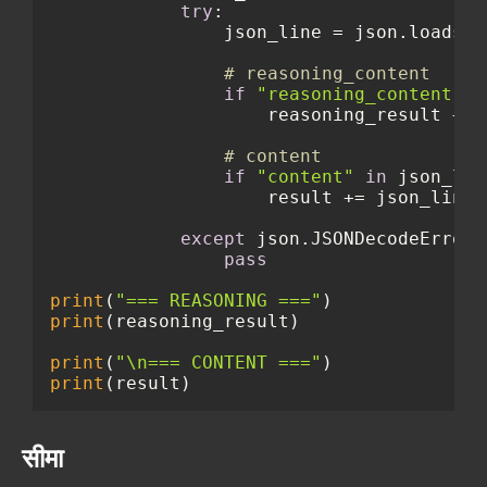
try
:

                json_line = json.loads(d
# reasoning_content
if
"reasoning_content"
i
                    reasoning_result += 
# content
if
"content"
in
 json_line
                    result += json_line[
except
 json.JSONDecodeError:

pass
print
(
"=== REASONING ==="
print
(reasoning_result)

print
(
"\n=== CONTENT ==="
print
सीमा