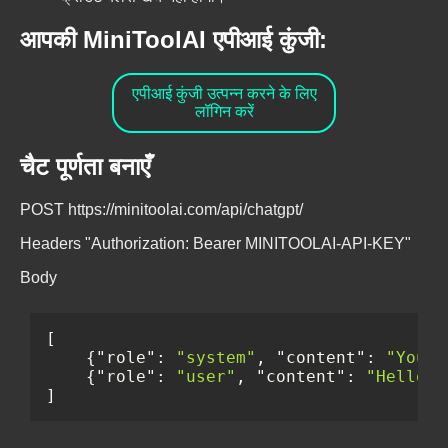
आपकी MiniToolAI एपीआई कुंजी:
एपीआई कुंजी उत्पन्न करने के लिए
लॉगिन करें
चैट पूर्णता बनाएँ
POST https://minitoolai.com/api/chatgpt/
Headers "Authorization: Bearer MINITOOLAI-API-KEY"
Body
[
{
"role"
:
"system"
,
"content"
:
"You a
{
"role"
:
"user"
,
"content"
:
"Hello"
}
]