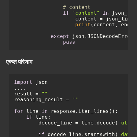
# content
if
"content"
in
 json_line
                    content = json_line[
print
(content, end=
"
except
 json.JSONDecodeError:

pass
एकल परिणाम
import
 json

....

result = 
""
reasoning_result = 
""
for
 line 
in
 response.iter_lines():

if
 line:

        decode_line = line.decode(
"utf-8
if
 decode_line.startswith(
"data: