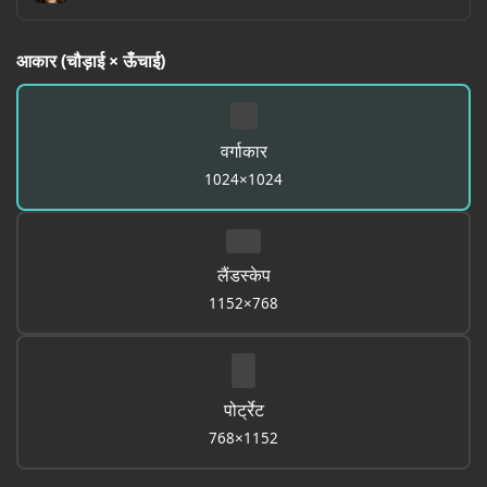
आकार (चौड़ाई × ऊँचाई)
वर्गाकार
1024×1024
लैंडस्केप
1152×768
पोर्ट्रेट
768×1152