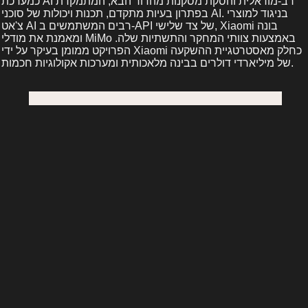
כמערכת AI רב-מודאלית והסקת מסקנות מהדור הבא, המתמקדת
בפתרון בעיות מתקדם, תכנות ויכולות של סוכני AI. בניגוד למוצרי
צ'אט AI רבים המשתמשים ב-API של צד שלישי, Xiaomi בונה
ומאמנת את מודלי MiMo באמצעות צוותי המחקר והתשתיות שלה.
הפרויקט ממומן בעיקר על ידי Xiaomi כחלק מאסטרטגיית ההשקעה
של מיליארדי דולרים בבינה מלאכותית ומערכות אקולוגיות חכמות.
Xiaomi MiMo היא מובילה חדשה בין מודלי קוד פתוח.