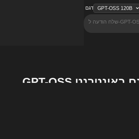
דגם
GPT חינם באינטרנט
מה זה GPT-OSS?
GPT-OSS הוא דגם קוד פתוח מוביל של OpenAI, מבוסס על ארכיטקטורת Mixture-of-Experts (MoE). סדרת GPT-OSS מיועדת לחשיבה חזקה, משימות סוכן,