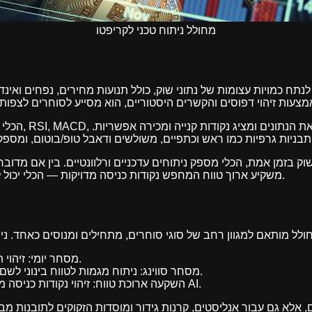
מחולל ניתוח טכני לקריפטו
הכלי סורק מגוון 
וק בזמן אמת, הכלי מספק ניתוחים עדכניים ורלוונטיים. בין אם מדוב
משקיע ארוך טווח המחפש נקודות כניסה מדויקות — הכלי יכול לשפר משמעותית את אסטרטגיית המסחר.
מסחר יומי: זיהוי תנועות תוך-יומיות והזדמנויות מהירות.
מסחר סווינג: ניתוח מגמות לטווח בינוני לשם החזקת פוזיציות של ימים או שבועות.
השקעה ארוכת טווח: זיהוי נקודות כניסה מבוססות מגמה בעזרת ניתוח מבוסס AI.
 אלא גם עבור אנליסטים, קרנות גידור ומוסדות הזקוקים לתובנות מבוס