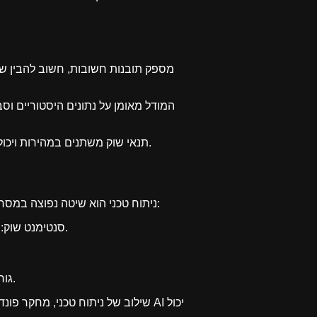
המודל מאומן על נתונים היסטוריים וס
תנאי שוק משתנים במהירות ויכולים להפוך אינדיקטורים לפחות יעילים. לכן חשוב לסוחרים להישאר מעודכנים ולא להסתמך רק על ניתוח אוטומטי.
ניתוח טכני הוא שיטה נפוצה במסחר, אך יש לו מגבלות. הוא מסייע בזיהוי מגמות אך לא תמיד צופה אירועים בלתי צפויים. הנה כמה נקודות חשובות:
סנטימנט שוק: לעיתים האינדיקטורים אינם תואמים את מצב הרוח הכללי בשוק. חשוב לעקוב אחר חדשות ומגמות ברשת.
גורמים ייחודיים לקריפטו: שדרוגי בלוקצ'יין, פריצות, רגולציה ופעילות לווייתנים יכולים להשפיע בצורה דרמטית.
שילוב של ניתוח טכני, מחקר פונדמנ