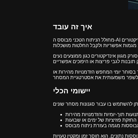
איך זה עובד
מחולל הניתוח הטכני מבוסס ה-AI משתמש באלגוריתמים מתקדמים כדי לנתח כמויות עצומות של נתוני שוק, כולל תנועות מחירים, נפחים ואינדיקטורים
אינדיקטורים כגון ממוצעים נעים, RSI, MACD, בולינגר בנדס ורמות פיבונאצ'י. הוא מעבד את הנתונים ומציג נקודות קנייה ומכירה אפשריות.
ר בסוחר יומי המחפש הזדמנויות מהירות או
יישומי הכלי
סות נתונים. הוא חוסך זמן ומקטין טעויות