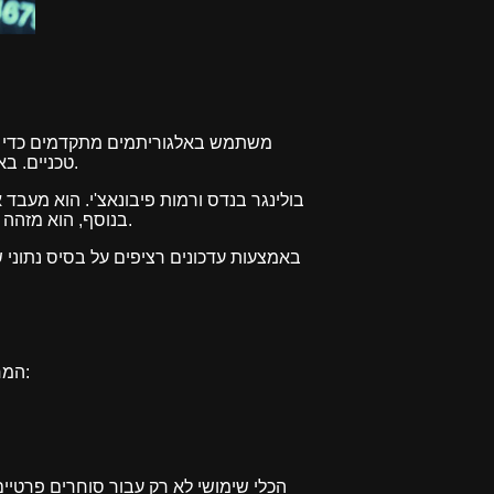
טכניים. באמצעות זיהוי דפוסים והקשרים היסטוריים, הוא מסייע לסוחרים לצפות מגמות אפשריות ולקבל החלטות מושכלות.
בנוסף, הוא מזהה תבניות גרפיות כמו ראש וכתפיים, משולשים ודאבל טופ/בוטום, ומספק תובנות לגבי פריצות או היפוכים אפשריים.
באמצעות עדכונים רציפים על בסיס נתוני ש
המחולל מותאם למגוון רחב של סוגי סוחרים, מתחילים ומנוסים כאחד. ניתן להשתמש בו עבור סגנונות מסחר שונים:
הכלי שימושי לא רק עבור סוחרים פרטיים,